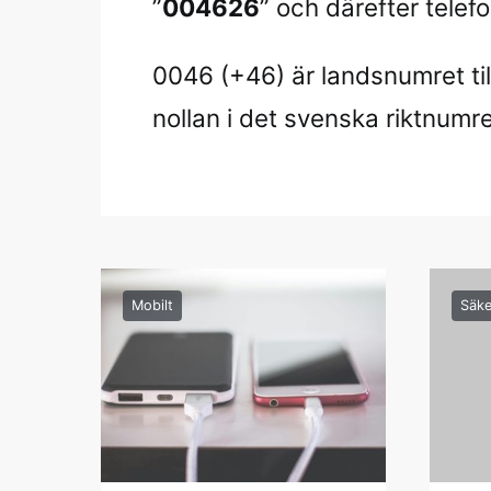
”
004626
” och därefter telefon
0046 (+46) är landsnumret til
nollan i det svenska riktnumre
Mobilt
Säke