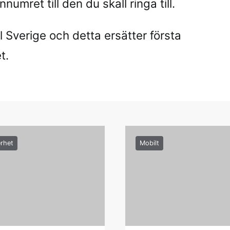
numret till den du skall ringa till.
l Sverige och detta ersätter första
t.
rhet
Mobilt