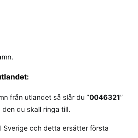
hamn.
utlandet:
amn från utlandet så slår du ”
0046321
”
den du skall ringa till.
l Sverige och detta ersätter första