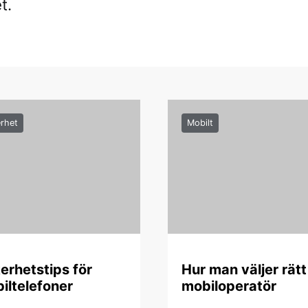
t.
rhet
Mobilt
erhetstips för
Hur man väljer rätt
iltelefoner
mobiloperatör