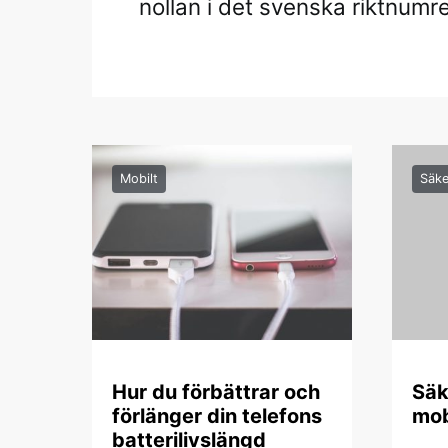
nollan i det svenska riktnumre
Mobilt
Säke
Hur du förbättrar och
Säk
förlänger din telefons
mob
batterilivslängd