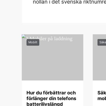
nollan i det svenska riktnumre
Mobilt
Säke
Hur du förbättrar och
Säk
förlänger din telefons
mob
batterilivslängd