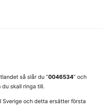
utlandet så slår du ”
0046534
” och
du skall ringa till.
l Sverige och detta ersätter första