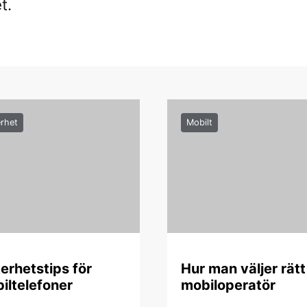
t.
rhet
Mobilt
erhetstips för
Hur man väljer rätt
iltelefoner
mobiloperatör