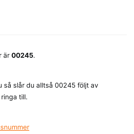
r är
00245
.
u så slår du alltså 00245 följt av
inga till.
andsnummer