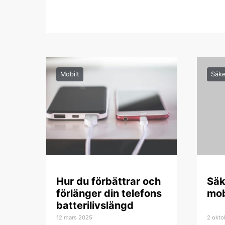
Mobilt
Säke
Hur du förbättrar och
Säk
förlänger din telefons
mob
batterilivslängd
12 mars 2025
2 okto