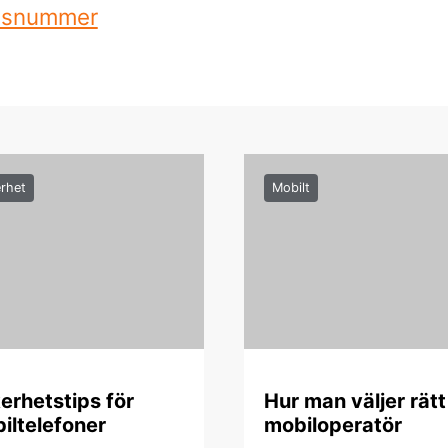
andsnummer
rhet
Mobilt
erhetstips för
Hur man väljer rätt
iltelefoner
mobiloperatör