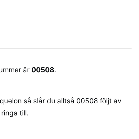
snummer är
00508
.
Miquelon så slår du alltså 00508 följt av
inga till.