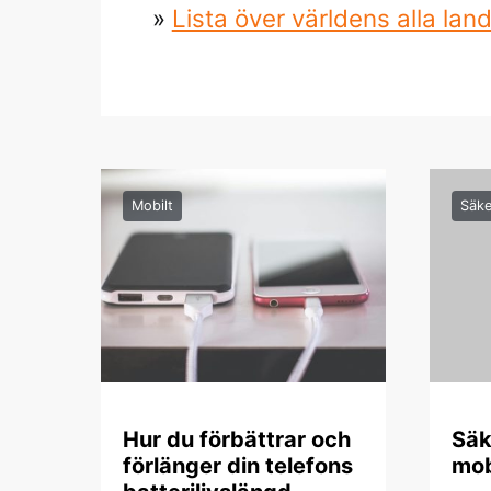
»
Lista över världens alla l
Mobilt
Säke
Hur du förbättrar och
Säk
förlänger din telefons
mob