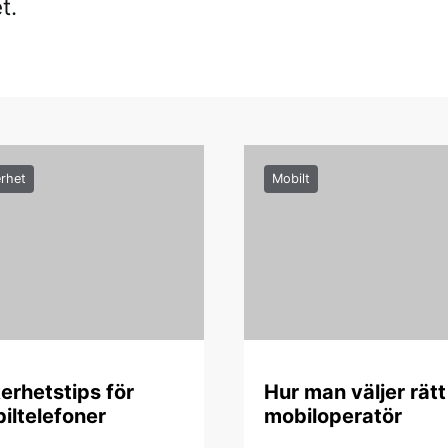
t.
rhet
Mobilt
erhetstips för
Hur man väljer rätt
iltelefoner
mobiloperatör