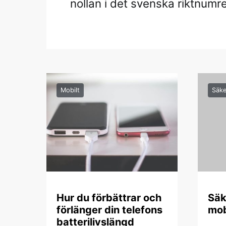
nollan i det svenska riktnumre
Mobilt
Säke
Hur du förbättrar och
Säk
förlänger din telefons
mob
batterilivslängd